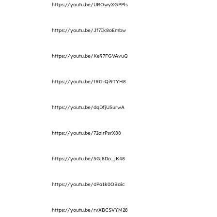
https://youtu.be/UROwyXGPPls
https://youtu.be/Jf7Ik8oEmbw
https://youtu.be/Ke97FGVAvuQ
https://youtu.be/tRG-Qi9TYH8
https://youtu.be/dqDfjU5urwA
https://youtu.be/72oirPsrX88
https://youtu.be/5Gj8Do_jK48
https://youtu.be/dPa1k0OBaic
https://youtu.be/rvXBCSVYM28