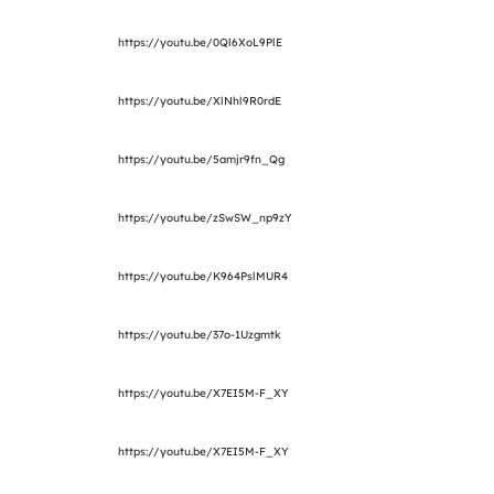
https://youtu.be/0Ql6XoL9PlE
https://youtu.be/XlNhl9R0rdE
https://youtu.be/5amjr9fn_Qg
https://youtu.be/zSwSW_np9zY
https://youtu.be/K964PslMUR4
https://youtu.be/37o-1Uzgmtk
https://youtu.be/X7EI5M-F_XY
https://youtu.be/X7EI5M-F_XY