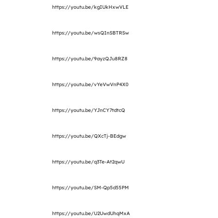
https://youtu.be/kgIUkHxwVLE
https://youtu.be/wsQInSBTRSw
https://youtu.be/9ayzQJu8RZ8
https://youtu.be/vYeVwVnP4X0
https://youtu.be/YJnCY7tdtcQ
https://youtu.be/QXcTj-BEdgw
https://youtu.be/q3Te-At2qwU
https://youtu.be/SM-Qp5d55PM
https://youtu.be/U2UwdUhqMxA